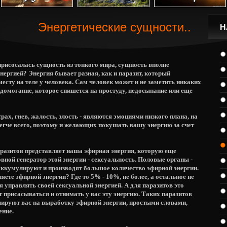
Энергетические сущности..
Н
присосалась сущность из тонкого мира, сущность вполне
ергией? Энергия бывает разная, как и паразит, который
есту на теле у человека. Сам человек может и не заметить никаких
едомогание, которое спишется на простуду, недосыпание или еще
ах, гнев, жалость, злость - являются эмоциями низкого плана, на
егче всего, поэтому и желающих покушать вашу энергию за счет
разитов представляет наша эфирная энергия, которую еще
вной генератор этой энергии - сексуальность. Половые органы -
 аккумулируют и производят большое количество эфирной энергии.
яете эфирной энергии? Где то 5% - 10%, не более, а остальное не
я управлять своей сексуальной энергией. А для паразитов это
т присасываться и отнимать у вас эту энергию. Таких паразитов
ируют вас на выработку эфирной энергии, простыми словами,
ение.