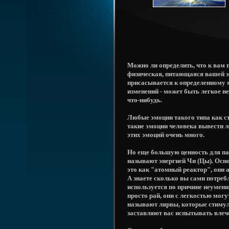
Можно ли определить, что к вам 
физическая, питающаяся вашей эн
присасывается к определенному м
изменений - может быть легкое н
что-нибудь.
Любые эмоции такого типа как стр
такие эмоции человека вывести л
этих эмоций очень много.
Но еще большую ценность для па
называют энергией Чи (Цы). Осно
это как "атомный реактор", они
А знаете сколько вы сами потребл
используется по причине неумени
просто рай, они с легкостью могу
называют лярвы, которые стимул
заставляют вас испытывать влеч