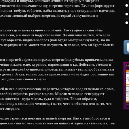
- суккубы и инкубы. Они тоже отнимают эфирную энергию
сущности и они качают вашу энергию через сон. Т.е. они формируют
м каким- нибудь события, дабы вызвать у вас сексуальное влечение,
оизходит мощный выброс энергии, который эти сущности и
ся на сцене иная сущность - ламия. Это сущность способна
ремя сна, а в момент бодрствования. Ламии опасны тем, что если
огут обретать видимый образ (как будто материализуются), но на
о порядка и она может так иссушить человека, что он будет болеть
я энергией агрессии, страха, энергией пагубных привычек, когда
чение к алкоголю, курению, наркомании и т.д. Действие, эмоция и
 паразитической сущности присосаться к вам - вы попробовали, вам
делать. А как только лярва присосалась - она будет постоянно вас
это действие снова и снова.
й психо-энергетические паразиты, которые сводят человека с ума,
 способны внушать разные мысли. Мысли человека генерируют
ак известно - куда мысль, туда и энергия. Таким образом,
ключку к сознанию человека) на то, чего он боится или на то, что
ает энергию.
оторые стремятся покушать нашей энергии. Как с этим бороться и
щностей - вы можете узнать как на наших открытых семинарах, так