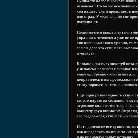
Сущности более высокого плана 
человека. Это более осознанные 
ход вашего сна и предстают в не
или страх. У человека во сне пр
поглощают.
Поднимаемся выше и тут появляет
управлять человеком уже не во в
они очень высокого уровня, то м
самом деле это сущность высоког
и чахнуть.
Большая часть сущностей питаютс
у человека возникает сильное вле
ваше одобрение - это сигнал для
понравилось и вы продолжили это 
стимулировать хотеть выполнять 
Ещё одна разновидность сущносте
т.к. это паразиты сознания, они
огромное количество энергии, а к
концентрируя внимание (через под
его раздражает, сущность скачив
И это далеко не все сущности, к
как определять наличие таких су
и на индивидуальных встречах.