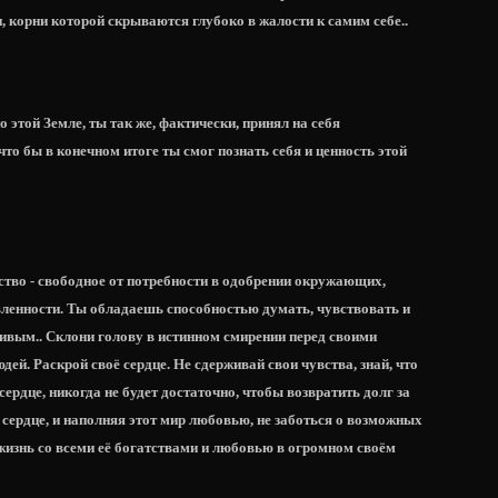
 корни которой скрываются глубоко в жалости к самим себе..
 этой Земле, ты так же, фактически, принял на себя
что бы в конечном итоге ты смог познать себя и ценность этой
ство - свободное от потребности в одобрении окружающих,
вленности. Ты обладаешь способностью думать, чувствовать и
живым.. Склони голову в истинном смирении перед своими
ей. Раскрой своё сердце. Не сдерживай свои чувства, знай, что
 сердце, никогда не будет достаточно, чтобы возвратить долг за
 сердце, и наполняя этот мир любовью, не заботься о возможных
 жизнь со всеми её богатствами и любовью в огромном своём