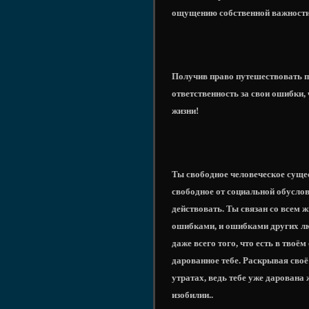
ощущению собственной важности,
Получив право путешествовать по
ответственность за свои ошибки, 
жизни!
Ты свободное человеческое суще
свободное от социальной обусло
действовать. Ты связан со всем 
ошибками, и ошибками других люд
даже всего того, что есть в твоём
дарованное тебе. Раскрывая своё
утратах, ведь тебе уже дарована
изобилии..