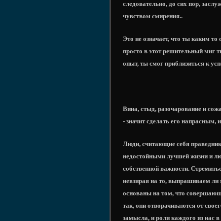
следовательно, до сих пор, заслу
чувством смирения..
Это не означает, что ты каким т
просто в этот решительный миг 
опыт, ты смог приблизиться к успе
Вина, стыд, разочарование и сож
- значит сделать его напрасным,
Люди, считающие себя праведника
недостойными лучшей жизни и лю
собственной важности. Стремитьс
невзирая на то, выпрашиваем ли 
основаны на том, что совершающи
так, они отворачиваются от своег
замысла, и роли каждого из нас 