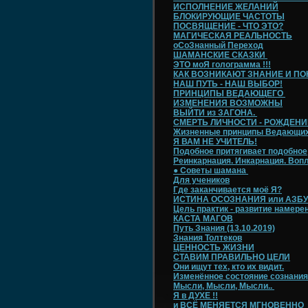
ИСПОЛНЕНИЕ ЖЕЛАНИЙ
БЛОКИРУЮЩИЕ ЧАСТОТЫ
ПОСВЯЩЕНИЕ - ЧТО ЭТО?
МАГИЧЕСКАЯ РЕАЛЬНОСТЬ
оСоЗнанный Переход
ШАМАНСКИЕ СКАЗКИ
ЭТО моЯ голограмма !!!
КАК ВОЗНИКАЮТ ЗНАНИЕ И П
НАШ ПУТЬ - НАШ ВЫБОР!
ПРИНЦИПЫ ВЕДАЮЩЕГО
ИЗМЕНЕНИЯ ВОЗМОЖНЫ
ВЫЙТИ из ЗАГОНА.
СМЕРТЬ ЛИЧНОСТИ - РОЖДЕНИЕ
Жизненные принципы Ведающи
Я ВАМ НЕ УЧИТЕЛЬ!
Подобное притягивает подобное
Реинкарнация. Инкарнация. Воп
● Советы шамана
Для учеников
Где заканчивается моё Я?
ИСТИНА ОСОЗНАНИЯ или АЗБУ
Цель практик - развитие намере
КАСТА МАГОВ
Путь Знания (13.10.2019)
Знания Толтеков
ЦЕННОСТЬ ЖИЗНИ
СТАВИМ ПРАВИЛЬНО ЦЕЛИ
Они ищут тех, кто их видит.
Изменённое состояние сознания
Мысли, Мысли, Мысли..
Я в ДУХЕ !!
и ВСЁ МЕНЯЕТСЯ МГНОВЕННО