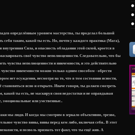
владев определённым уровнем мастерства, ты проделал большой
ть себя таким, какой ты есть. Но, почти у каждого практика (Мага),
я внутренняя Сила, и опасность обладания этой силой, кроется в
амаскировать своё чувство неполноценности. Следовательно, что бы
леть чувства неполноценности и никчемности, и это действительно
чувство никчемности можно только одним способом - обрести
ором нет осуждения, несмотря на то, что в том состоянии ясности,
ё становиться ясно и открыто. Иначе говоря, ты должен смотреть
им, какой ты есть, не маскируя свои недостатки и не оправдывая
ие, эмоциональные или умственные..
таки мы люди. И когда мы смотрим в зеркало объективно, трезво,
льное чувство вины, вины перед кем либо, включая себя.. В этот
 ненависти, и позволь признать тот факт, что ты ещё жив. А