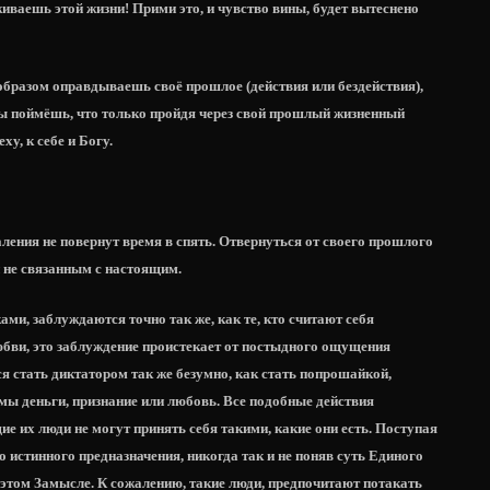
живаешь этой жизни! Прими это, и чувство вины, будет вытеснено
о образом оправдываешь своё прошлое (действия или бездействия),
ты поймёшь, что только пройдя через свой прошлый жизненный
ху, к себе и Богу.
аления не повернут время в спять. Отвернуться от своего прошлого
 и не связанным с настоящим.
ми, заблуждаются точно так же, как те, кто считают себя
бви, это заблуждение проистекает от постыдного ощущения
я стать диктатором так же безумно, как стать попрошайкой,
мы деньги, признание или любовь. Все подобные действия
е их люди не могут принять себя такими, какие они есть. Поступая
о истинного предназначения, никогда так и не поняв суть Единого
в этом Замысле. К сожалению, такие люди, предпочитают потакать