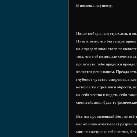
В помощь идущему.
После победы над страхами, и о
Путь к тому, что бы теперь приня
на определённом этапе появляетс
том, что с её помощью хочется з
пройти это, тебе придётся преодо
является решающим. Преодолеть 
глубокое чувство смирения, в кот
которое ты стремился обрести, вс
на себя честно и видеть себя так
свои действия, будь то физическ
Все мы проявленный Бог, но всё 
нас обычно охватывает разрушите
миг, посмотри на себя честно, без