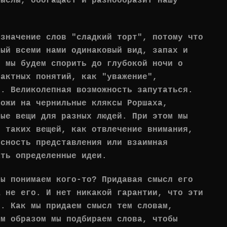
мыслы, обогащает и разнообразит нашу
 значение слов "сладкий торт", потому что
мый всеми нами одинаковый вид, запах и
о мы будем спорить до глубокой ночи о
рактных понятий, как "уважение",
". Великолепная возможность запутаться.
хожи на чернильные кляксы Роршаха,
ные вещи для разных людей. При этом мы
м таких вещей, как отвлечение внимания,
ясность представления или взаимная
ать определенные идеи.
мы понимаем кого-то? Придавая смысл его
А не его. И нет никакой гарантии, что эти
ы. Как мы придаем смысл тем словам,
им образом мы подбираем слова, чтобы