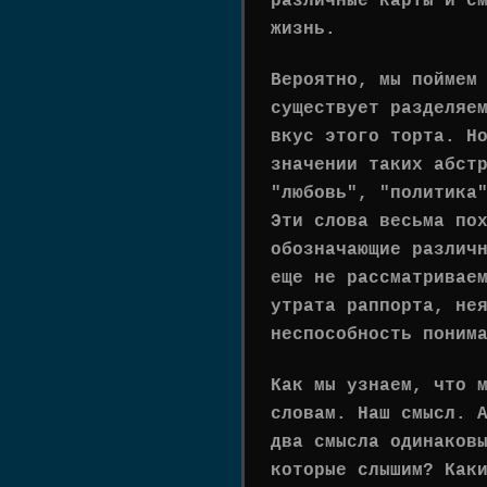
различные карты и с
жизнь.
Вероятно, мы поймем
существует разделяе
вкус этого торта. Н
значении таких абст
"любовь", "политика
Эти слова весьма по
обозначающие различ
еще не рассматривае
утрата раппорта, не
неспособность поним
Как мы узнаем, что 
словам. Наш смысл. 
два смысла одинаков
которые слышим? Как