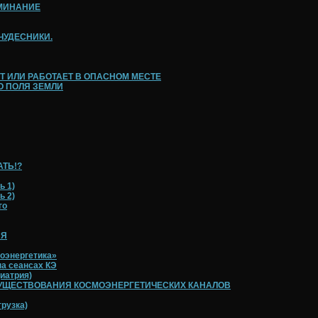
МИНАНИЕ
ЧУДЕСНИКИ.
 ИЛИ РАБОТАЕТ В ОПАСНОМ МЕСТЕ
О ПОЛЯ ЗЕМЛИ
ТЬ!?
 1)
 2)
го
ИЯ
моэнергетика»
на сеансах КЭ
атрия)
УЩЕСТВОВАНИЯ КОСМОЭНЕРГЕТИЧЕСКИХ КАНАЛОВ
рузка)