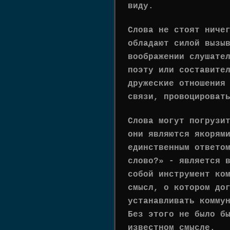
виду.
Слова не стоят ниче
обладают силой вызы
воображении слушате
поэту или составите
дружеские отношения
связи, провоцироват
Слова могут погрузи
они являются якорям
единственным ответо
слово?» - является 
собой инструмент ко
смысл, о котором до
устанавливать комму
Без этого не было б
известном смысле.